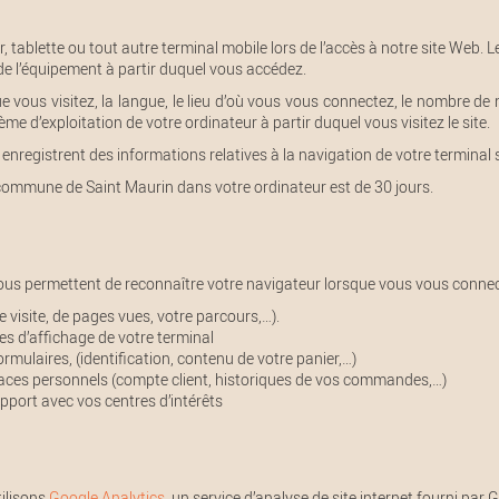
r, tablette ou tout autre terminal mobile lors de l’accès à notre site Web.
de l’équipement à partir duquel vous accédez.
 vous visitez, la langue, le lieu d’où vous vous connectez, le nombre de n
stème d’exploitation de votre ordinateur à partir duquel vous visitez le site.
nregistrent des informations relatives à la navigation de votre terminal s
commune de Saint Maurin dans votre ordinateur est de 30 jours.
us permettent de reconnaître votre navigateur lorsque vous vous connecte
e visite, de pages vues, votre parcours,…).
es d’affichage de votre terminal
rmulaires, (identification, contenu de votre panier,…)
spaces personnels (compte client, historiques de vos commandes,…)
apport avec vos centres d’intérêts
tilisons
Google Analytics
, un service d’analyse de site internet fourni par 