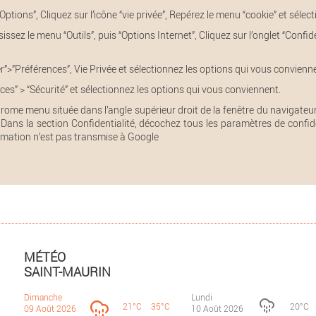
 “Options”, Cliquez sur l’icône “vie privée”, Repérez le menu “cookie” et sél
issez le menu “Outils”, puis “Options Internet”, Cliquez sur l’onglet “Confide
er”>”Préférences”, Vie Privée et sélectionnez les options qui vous convienn
nces” > “Sécurité” et sélectionnez les options qui vous conviennent.
rome menu située dans l’angle supérieur droit de la fenêtre du navigateur,
 Dans la section Confidentialité, décochez tous les paramètres de confi
ormation n’est pas transmise à Google
MÉTÉO
SAINT-MAURIN
Dimanche
Lundi
21°C
35°C
20°C
09 Août 2026
10 Août 2026