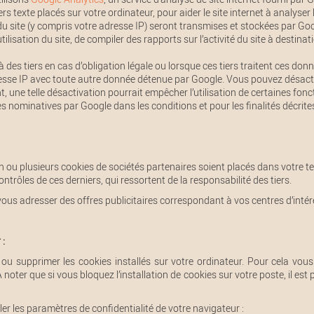
rs texte placés sur votre ordinateur, pour aider le site internet à analyser l
du site (y compris votre adresse IP) seront transmises et stockées par Go
tilisation du site, de compiler des rapports sur l’activité du site à destina
des tiers en cas d’obligation légale ou lorsque ces tiers traitent ces d
resse IP avec toute autre donnée détenue par Google. Vous pouvez désactive
ne telle désactivation pourrait empêcher l’utilisation de certaines fonction
ominatives par Google dans les conditions et pour les finalités décrites
u’un ou plusieurs cookies de sociétés partenaires soient placés dans votre
trôles de ces derniers, qui ressortent de la responsabilité des tiers.
ous adresser des offres publicitaires correspondant à vos centres d’intér
 :
 ou supprimer les cookies installés sur votre ordinateur. Pour cela vou
A noter que si vous bloquez l’installation de cookies sur votre poste, il es
r les paramètres de confidentialité de votre navigateur :